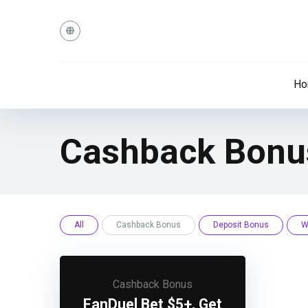
Ho
Cashback Bonu
All
Cashback Bonus
Deposit Bonus
W
Cashback Bonus
FanDuel Bet $5+, Get