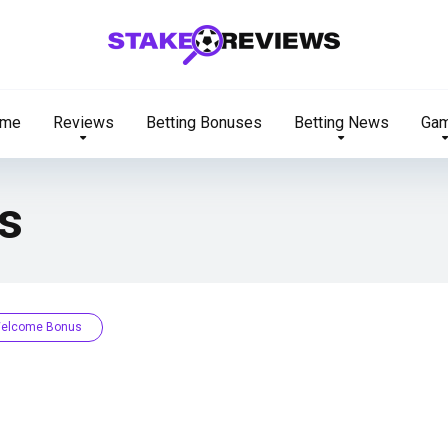
me
Reviews
Betting Bonuses
Betting News
Ga
s
elcome Bonus